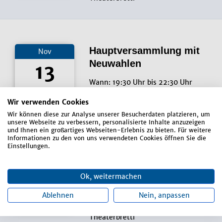
Hauptversammlung mit
Nov
Neuwahlen
13
Wann: 19:30 Uhr bis 22:30 Uhr
Freitag
Wo: Sportzentrum Igeltal
Wir verwenden Cookies
Veranstalter: TSV Pfaffenberg
Wir können diese zur Analyse unserer Besucherdaten platzieren, um
unsere Webseite zu verbessern, personalisierte Inhalte anzuzeigen
und Ihnen ein großartiges Webseiten-Erlebnis zu bieten. Für weitere
Informationen zu den von uns verwendeten Cookies öffnen Sie die
Einstellungen.
Theater
Nov
14
Ok, weitermachen
Wann: 0:00 Uhr
Wo: Keine Angabe
Ablehnen
Nein, anpassen
Samstag
Veranstalter: Oberlindharther
Theaterbrettl