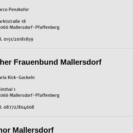
rco Penzkofer
rktstraße 18
066 Mallersdorf-Pfaffenberg
l. 0151/20181859
cher Frauenbund Mallersdorf
ria Kick-Gockeln
inthal 1
066 Mallersdorf-Pfaffenberg
l. 08772/804608
or Mallersdorf