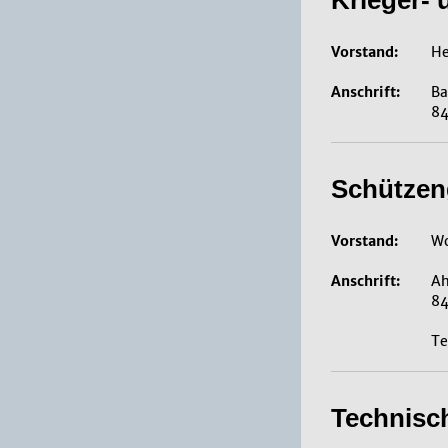
Krieger- 
Vorstand:
He
Anschrift:
Ba
84
Schützeng
Vorstand:
Wo
Anschrift:
Ah
84
Te
Technisch