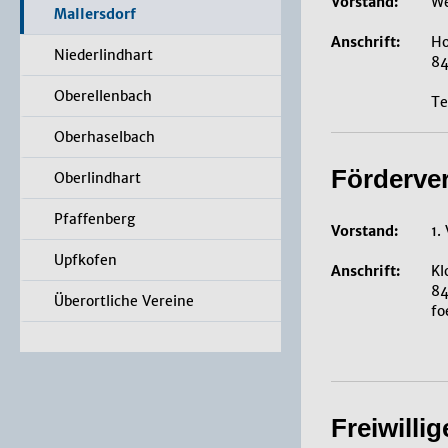
Vorstand:
We
Mallersdorf
Anschrift:
Ho
Niederlindhart
84
Oberellenbach
Te
Oberhaselbach
Förderver
Oberlindhart
Pfaffenberg
Vorstand:
1.
Upfkofen
Anschrift:
Kl
84
Überortliche Vereine
fo
Freiwilli