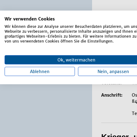
Vorstand:
Ma
Wir verwenden Cookies
Anschrift:
Kl
Wir können diese zur Analyse unserer Besucherdaten platzieren, um un
84
Webseite zu verbessern, personalisierte Inhalte anzuzeigen und Ihnen e
großartiges Webseiten-Erlebnis zu bieten. Für weitere Informationen zu
von uns verwendeten Cookies öffnen Sie die Einstellungen.
Te
Ok, weitermachen
Kreisfisc
Ablehnen
Nein, anpassen
Vorstand:
T
Anschrift:
Os
84
Te