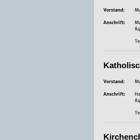
Vorstand:
Ma
Anschrift:
Ma
84
Te
Katholis
Vorstand:
Ma
Anschrift:
Ha
84
Te
Kirchench