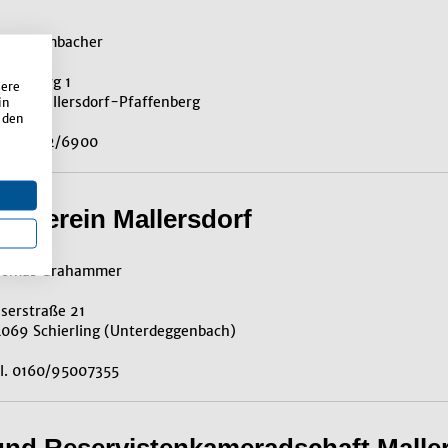
ria Dambacher
osterberg 1
sere
066 Mallersdorf-Pfaffenberg
in
 den
l. 08772/6900
herverein Mallersdorf
homas Grahammer
serstraße 21
069 Schierling (Unterdeggenbach)
l. 0160/95007355