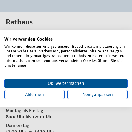
Rathaus
Rathausplatz 1
Wir verwenden Cookies
84066 Mallersdorf-Pfaffenberg
Wir können diese zur Analyse unserer Besucherdaten platzieren, um
Telefon:
08772 807-0
unsere Webseite zu verbessern, personalisierte Inhalte anzuzeigen
und Ihnen ein großartiges Webseiten-Erlebnis zu bieten. Für weitere
E-Mail:
markt-mallersdorf-pfaffenberg@mal-pfa.de
Informationen zu den von uns verwendeten Cookies öffnen Sie die
Einstellungen.
Kontaktformular
Ok, weitermachen
Ablehnen
Nein, anpassen
Öffnungszeiten
Montag bis Freitag
8:00 Uhr
bis
12:00 Uhr
Donnerstag
13:00 Uhr
bis
18:30 Uhr