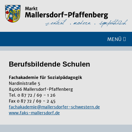
MENÜ
Be­rufs­bil­den­de Schu­len
Fachakademie für Sozialpädagogik
Nardinistraße 5
84066 Mallersdorf-Pfaffenberg
Tel. 0 87 72 / 69 - 1 26
Fax 0 87 72 / 69 - 2 45
fachakademie@mallersdorfer-schwestern.de
www.faks-mallersdorf.de