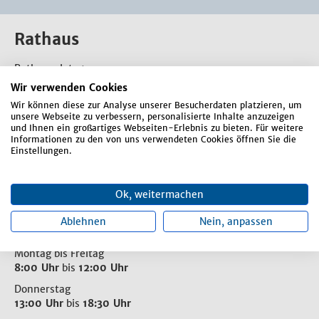
Rathaus
Rathausplatz 1
84066 Mallersdorf-Pfaffenberg
Wir verwenden Cookies
Telefon:
08772 807-0
Wir können diese zur Analyse unserer Besucherdaten platzieren, um
unsere Webseite zu verbessern, personalisierte Inhalte anzuzeigen
E-Mail:
markt-mallersdorf-pfaffenberg@mal-pfa.de
und Ihnen ein großartiges Webseiten-Erlebnis zu bieten. Für weitere
Informationen zu den von uns verwendeten Cookies öffnen Sie die
Einstellungen.
Kontaktformular
Ok, weitermachen
Öffnungszeiten
Ablehnen
Nein, anpassen
Montag bis Freitag
8:00 Uhr
bis
12:00 Uhr
Donnerstag
13:00 Uhr
bis
18:30 Uhr