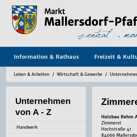
Information & Rathaus
Freizeit & Kult
Leben & Arbeiten
/
Wirtschaft & Gewerbe
/
Unternehmen
Unternehmen
Zim­me­r
von A - Z
Holzbau Rehm 
Zimmerei
Handwerk
Hochstraße 41
84066 Mallersdo