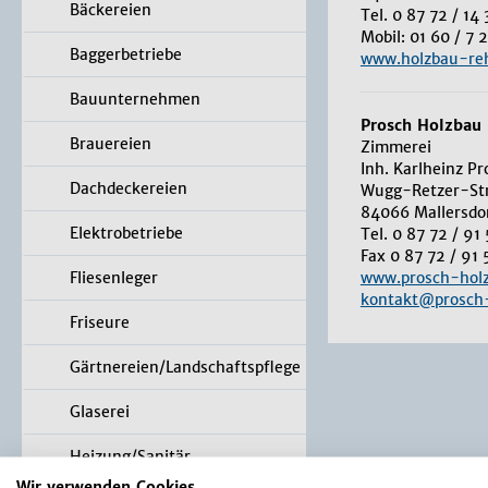
Bäckereien
Tel. 0 87 72 / 14
Mobil: 01 60 / 7 
Baggerbetriebe
www.holzbau-re
Bauunternehmen
Prosch Holzbau
Brauereien
Zimmerei
Inh. Karlheinz P
Dachdeckereien
Wugg-Retzer-St
84066 Mallersdo
Elektrobetriebe
Tel. 0 87 72 / 91
Fax 0 87 72 / 91
Fliesenleger
www.prosch-holz
kontakt@prosch-
Friseure
Gärtnereien/Landschaftspflege
Glaserei
Heizung/Sanitär
Wir verwenden Cookies