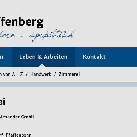
ur
Leben & Arbeiten
Kontakt
 von A - Z
/
Handwerk
/
Zimmerei
ei
Alexander GmbH
rf-Pfaffenberg