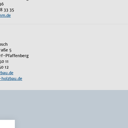
 36
28 33 35
hm.de
rosch
raße 5
rf-Pfaffenberg
 50 11
 50 12
bau.de
holzbau.de