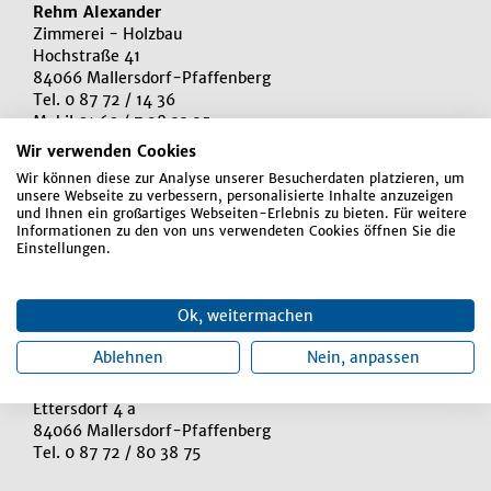
Rehm Alexander
Zimmerei - Holzbau
Hochstraße 41
84066 Mallersdorf-Pfaffenberg
Tel. 0 87 72 / 14 36
Mobil 01 60 / 7 28 33 35
Wir verwenden Cookies
Wir können diese zur Analyse unserer Besucherdaten platzieren, um
Rehm Hermann
unsere Webseite zu verbessern, personalisierte Inhalte anzuzeigen
Sägewerk - Holzhandel
und Ihnen ein großartiges Webseiten-Erlebnis zu bieten. Für weitere
Informationen zu den von uns verwendeten Cookies öffnen Sie die
Laberstraße 32
Einstellungen.
84066 Mallersdorf-Pfaffenberg
Tel. 0 87 72 / 4 92
Fax 0 87 72 / 82 61
Ok, weitermachen
Ablehnen
Nein, anpassen
Zierer Emmeram
Verkauf von Brennholz
Ettersdorf 4 a
84066 Mallersdorf-Pfaffenberg
Tel. 0 87 72 / 80 38 75