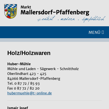
MENÜ
Holz/Holz­wa­ren
Huber-Mühle
Mühle und Laden - Sägewerk - Schnittholz
Oberlindhart 423 - 425
84066 Mallersdorf-Pfaffenberg
Tel. 0 87 72 / 85 93
Fax 0 87 72 / 82 20
hubermuehle@t-online.de
Ismair Josef