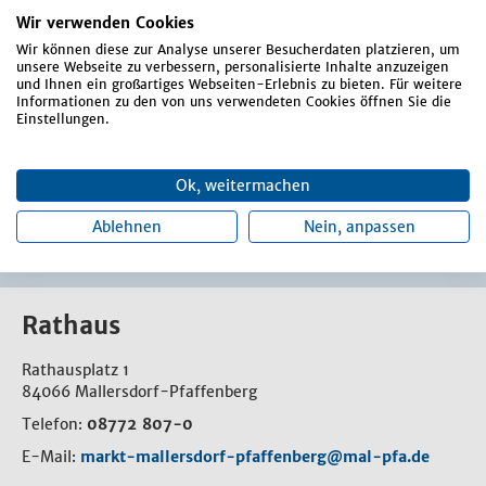
(außer Schule und Freibad)
Wir verwenden Cookies
Spielplätze (Bauunterhalt und Kontrolle)
Wir können diese zur Analyse unserer Besucherdaten platzieren, um
unsere Webseite zu verbessern, personalisierte Inhalte anzuzeigen
Straßen, Wege, Plätze und Brücken (Bauunterhalt)
und Ihnen ein großartiges Webseiten-Erlebnis zu bieten. Für weitere
Informationen zu den von uns verwendeten Cookies öffnen Sie die
Straßenreinigung
Einstellungen.
Verkehrszeichen
Winterdienst
Ok, weitermachen
Ablehnen
Nein, anpassen
Rathaus
Rathausplatz 1
84066 Mallersdorf-Pfaffenberg
Telefon:
08772 807-0
E-Mail:
markt-mallersdorf-pfaffenberg@mal-pfa.de