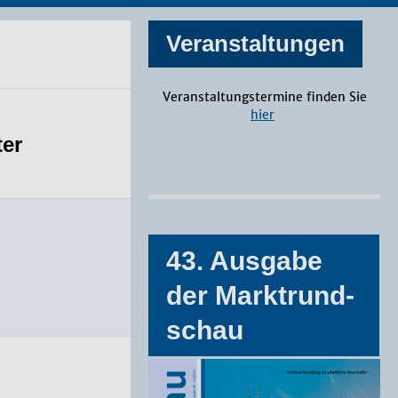
Ver­an­stal­tun­gen
Veranstaltungstermine finden Sie
hier
ter
43. Aus­ga­be
der Mark­trund­
schau