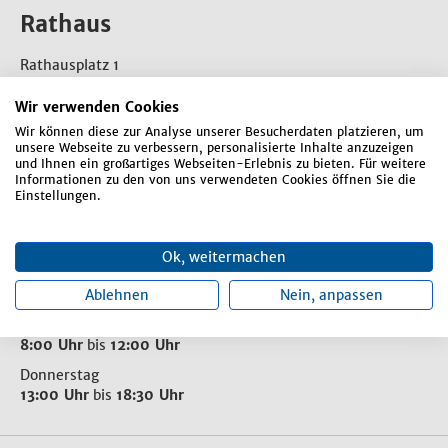
Rathaus
Rathausplatz 1
84066 Mallersdorf-Pfaffenberg
Wir verwenden Cookies
Telefon:
08772 807-0
Wir können diese zur Analyse unserer Besucherdaten platzieren, um
E-Mail:
markt-mallersdorf-pfaffenberg@mal-pfa.de
unsere Webseite zu verbessern, personalisierte Inhalte anzuzeigen
und Ihnen ein großartiges Webseiten-Erlebnis zu bieten. Für weitere
Informationen zu den von uns verwendeten Cookies öffnen Sie die
Einstellungen.
Kontaktformular
Ok, weitermachen
Öffnungszeiten
Ablehnen
Nein, anpassen
Montag bis Freitag
8:00 Uhr
bis
12:00 Uhr
Donnerstag
13:00 Uhr
bis
18:30 Uhr