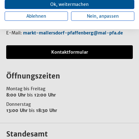
Ok, weitermachen
Rathausplatz 1
84066 Mallersdorf-Pfaffenberg
Ablehnen
Nein, anpassen
Telefon:
08772 807-0
E-Mail:
markt-mallersdorf-pfaffenberg@mal-pfa.de
Kontaktformular
Öffnungszeiten
Montag bis Freitag
8:00 Uhr
bis
12:00 Uhr
Donnerstag
13:00 Uhr
bis
18:30 Uhr
Standesamt