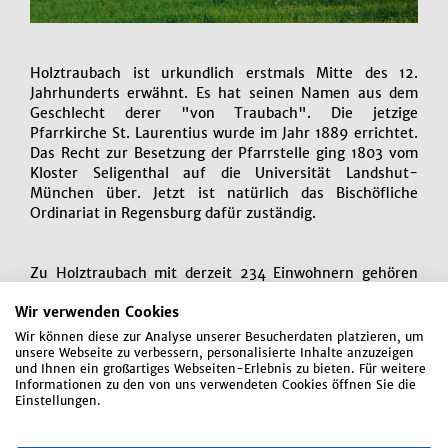
Holztraubach ist urkundlich erstmals Mitte des 12.
Jahrhunderts erwähnt. Es hat seinen Namen aus dem
Geschlecht derer "von Traubach". Die jetzige
Pfarrkirche St. Laurentius wurde im Jahr 1889 errichtet.
Das Recht zur Besetzung der Pfarrstelle ging 1803 vom
Kloster Seligenthal auf die Universität Landshut-
München über. Jetzt ist natürlich das Bischöfliche
Ordinariat in Regensburg dafür zuständig.
Zu Holztraubach mit derzeit 234 Einwohnern gehören
auch Hörgelsdorf sowie die Einöden Hochstetten,
Wir verwenden Cookies
Lehrlbach, Scharn und Stofflach.
Wir können diese zur Analyse unserer Besucherdaten platzieren, um
unsere Webseite zu verbessern, personalisierte Inhalte anzuzeigen
und Ihnen ein großartiges Webseiten-Erlebnis zu bieten. Für weitere
Informationen zu den von uns verwendeten Cookies öffnen Sie die
Einstellungen.
Rathaus