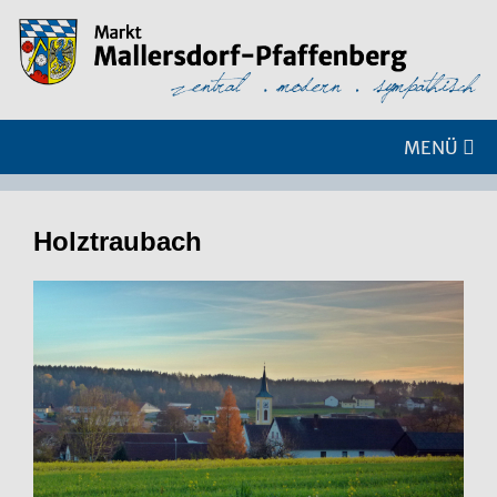
MENÜ
Holz­trau­bach