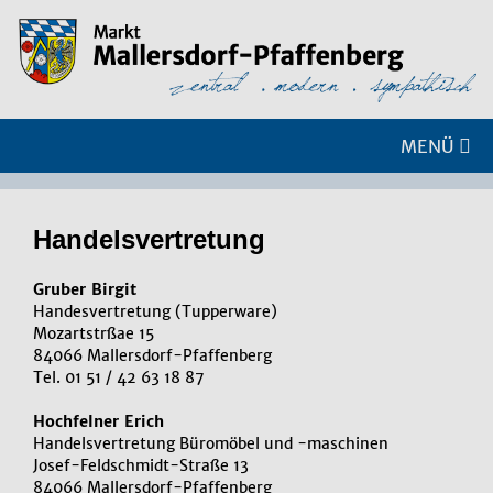
MENÜ
Han­dels­ver­tre­tung
Gruber Birgit
Handesvertretung (Tupperware)
Mozartstrßae 15
84066 Mallersdorf-Pfaffenberg
Tel. 01 51 / 42 63 18 87
Hochfelner Erich
Handelsvertretung Büromöbel und -maschinen
Josef-Feldschmidt-Straße 13
84066 Mallersdorf-Pfaffenberg