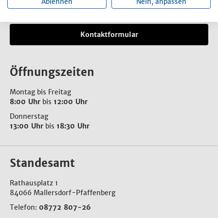
Ablehnen
Nein, anpassen
E-Mail:
markt-mallersdorf-pfaffenberg@mal-pfa.de
Kontaktformular
Öffnungszeiten
Montag bis Freitag
8:00 Uhr
bis
12:00 Uhr
Donnerstag
13:00 Uhr
bis
18:30 Uhr
Standesamt
Rathausplatz 1
84066 Mallersdorf-Pfaffenberg
Telefon:
08772 807-26