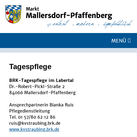
MENÜ
Ta­ges­pfle­ge
BRK-Tagespflege im Labertal
Dr.-Robert-Pickl-Straße 2
84066 Mallersdorf-Pfaffenberg
Ansprechpartnerin Bianka Ruis
Pflegedienstleitung
Tel. 01 57/80 62 12 86
ruis@kvstraubing.brk.de
www.kvstraubing.brk.de