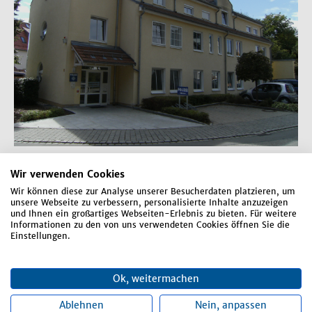
Wir verwenden Cookies
Wir können diese zur Analyse unserer Besucherdaten platzieren, um
unsere Webseite zu verbessern, personalisierte Inhalte anzuzeigen
Rathaus
und Ihnen ein großartiges Webseiten-Erlebnis zu bieten. Für weitere
Informationen zu den von uns verwendeten Cookies öffnen Sie die
Einstellungen.
Rathausplatz 1
84066 Mallersdorf-Pfaffenberg
Ok, weitermachen
Telefon:
08772 807-0
E-Mail:
markt-mallersdorf-pfaffenberg@mal-pfa.de
Ablehnen
Nein, anpassen