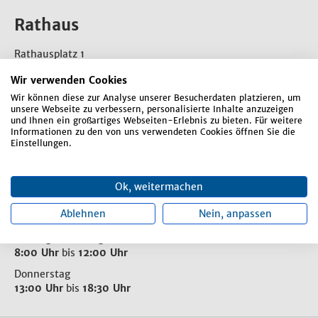
Rathaus
Rathausplatz 1
84066 Mallersdorf-Pfaffenberg
Wir verwenden Cookies
Telefon:
08772 807-0
Wir können diese zur Analyse unserer Besucherdaten platzieren, um
unsere Webseite zu verbessern, personalisierte Inhalte anzuzeigen
E-Mail:
markt-mallersdorf-pfaffenberg@mal-pfa.de
und Ihnen ein großartiges Webseiten-Erlebnis zu bieten. Für weitere
Informationen zu den von uns verwendeten Cookies öffnen Sie die
Einstellungen.
Kontaktformular
Ok, weitermachen
Öffnungszeiten
Ablehnen
Nein, anpassen
Montag bis Freitag
8:00 Uhr
bis
12:00 Uhr
Donnerstag
13:00 Uhr
bis
18:30 Uhr