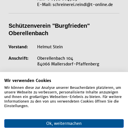
E-Mail:
schreinerei.reindl@t-online.de
Schützenverein "Burgfrieden"
Oberellenbach
Vorstand:
Helmut Stein
Anschrift:
Oberellenbach 104
84066 Mallersdorf-Pfaffenberg
Tel. 08772/8317
Wir verwenden Cookies
Wir können diese zur Analyse unserer Besucherdaten platzieren, um
unsere Webseite zu verbessern, personalisierte Inhalte anzuzeigen
und Ihnen ein großartiges Webseiten-Erlebnis zu bieten. Für weitere
Informationen zu den von uns verwendeten Cookies öffnen Sie die
Rathaus
Einstellungen.
Rathausplatz 1
Ok, weitermachen
84066 Mallersdorf-Pfaffenberg