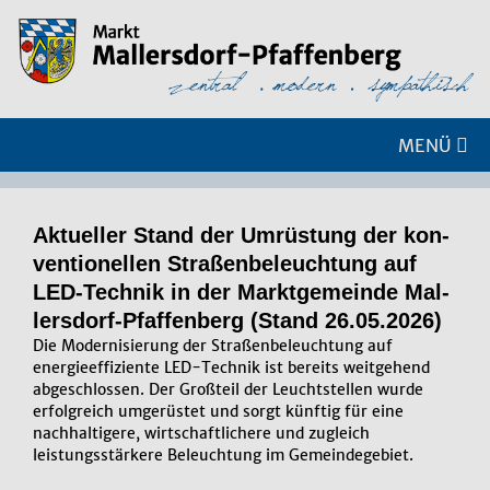
MENÜ
Ak­tu­el­ler Stand der Um­rüs­tung der kon­
ven­ti­o­nel­len Stra­ßen­be­leuch­tung auf
LED-Tech­nik in der Markt­ge­mein­de Mal­
lers­dorf-Pfaf­fen­berg (Stand 26.05.2026)
Die Modernisierung der Straßenbeleuchtung auf
energieeffiziente LED-Technik ist bereits weitgehend
abgeschlossen. Der Großteil der Leuchtstellen wurde
erfolgreich umgerüstet und sorgt künftig für eine
nachhaltigere, wirtschaftlichere und zugleich
leistungsstärkere Beleuchtung im Gemeindegebiet.