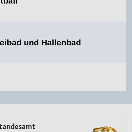
tball
Freibad und Hallenbad
tandesamt