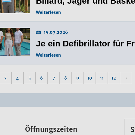
Billard, Jäger und Baske
Weiterlesen
15.07.2026
Je ein Defibrillator für 
Weiterlesen
3
4
5
6
7
8
9
10
11
12
Öffnungszeiten
S