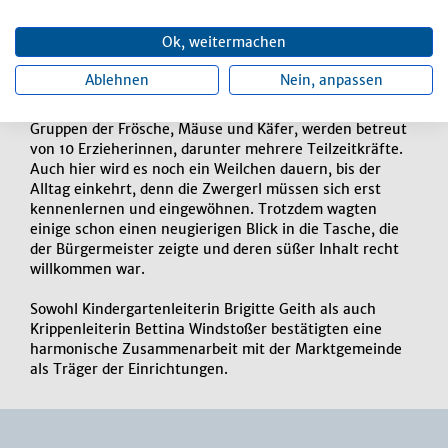
Nachdem alle anstehenden Fragen geklärt waren, wurde
Ok, weitermachen
dann die Kinderkrippe „Rappelkiste“ besucht. Hier zeigte
Leiterin Bettina Windstoßer die neu gestrichenen Räume
Ablehnen
Nein, anpassen
und es wurde festgestellt, daß alles ganz hell und
freundlich geworden ist. Die 41 Kinder, aufgeteilt in die
Gruppen der Frösche, Mäuse und Käfer, werden betreut
von 10 Erzieherinnen, darunter mehrere Teilzeitkräfte.
Auch hier wird es noch ein Weilchen dauern, bis der
Alltag einkehrt, denn die Zwergerl müssen sich erst
kennenlernen und eingewöhnen. Trotzdem wagten
einige schon einen neugierigen Blick in die Tasche, die
der Bürgermeister zeigte und deren süßer Inhalt recht
willkommen war.
Sowohl Kindergartenleiterin Brigitte Geith als auch
Krippenleiterin Bettina Windstoßer bestätigten eine
harmonische Zusammenarbeit mit der Marktgemeinde
als Träger der Einrichtungen.