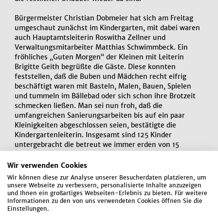
Bürgermeister Christian Dobmeier hat sich am Freitag
umgeschaut zunächst im Kindergarten, mit dabei waren
auch Hauptamtsleiterin Roswitha Zellner und
Verwaltungsmitarbeiter Matthias Schwimmbeck. Ein
fröhliches „Guten Morgen“ der Kleinen mit Leiterin
Brigitte Geith begrüßte die Gäste. Diese konnten
feststellen, daß die Buben und Mädchen recht eifrig
beschäftigt waren mit Basteln, Malen, Bauen, Spielen
und tummeln im Bällebad oder sich schon ihre Brotzeit
schmecken ließen. Man sei nun froh, daß die
umfangreichen Sanierungsarbeiten bis auf ein paar
Kleinigkeiten abgeschlossen seien, bestätigte die
Kindergartenleiterin. Insgesamt sind 125 Kinder
untergebracht die betreut we immer erden von 15
Erzieherinnen, mehrere davon in Teilzeit. In fünf
Gruppen sind die Kleinen aufgeteilt mit der
Wir verwenden Cookies
Regenbogen-, Sonnenschein-, Stern-, Mondgruppe und
Wir können diese zur Analyse unserer Besucherdaten platzieren, um
der „ausgelagerten“ Wolkengruppe im Container, die
unsere Webseite zu verbessern, personalisierte Inhalte anzuzeigen
sich hier sehr wohl fühlt. Über ein süßes Geschenk
und Ihnen ein großartiges Webseiten-Erlebnis zu bieten. Für weitere
Informationen zu den von uns verwendeten Cookies öffnen Sie die
seitens der Besucher freuten sich natürlich die kleinen
Einstellungen.
Schleckermäuler und winkten fröhlich zum Abschied.