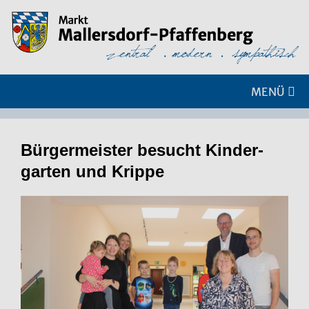
MENÜ
Bür­ger­meis­ter be­sucht Kin­der­
gar­ten und Krip­pe