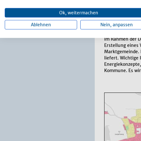
Interessierte Bü
Ok, weitermachen
Ablehnen
Nein, anpassen
Aktueller Stan
Im Rahmen der D
Erstellung eines
Marktgemeinde. K
liefert. Wichtig
Energiekonzepte,
Kommune. Es wird