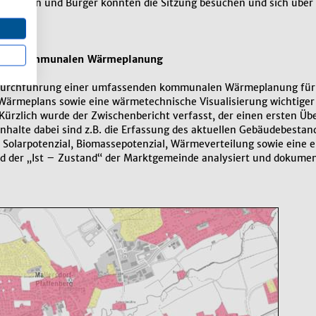
rgerinnen und Bürger konnten die Sitzung besuchen und sich über
d der kommunalen Wärmeplanung
urchführung einer umfassenden kommunalen Wärmeplanung für di
 Wärmeplans sowie eine wärmetechnische Visualisierung wichtige
ürzlich wurde der Zwischenbericht verfasst, der einen ersten Üb
e Inhalte dabei sind z.B. die Erfassung des aktuellen Gebäudebest
 Solarpotenzial, Biomassepotenzial, Wärmeverteilung sowie eine 
 der „Ist – Zustand“ der Marktgemeinde analysiert und dokumen