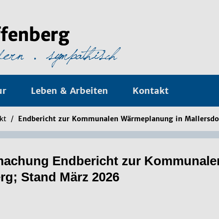
ur
Leben & Arbeiten
Kontakt
kt
/
Endbericht zur Kommunalen Wärmeplanung in Mallersdor
a­chung End­be­richt zur Kom­mu­na­len
berg; Stand März 2026