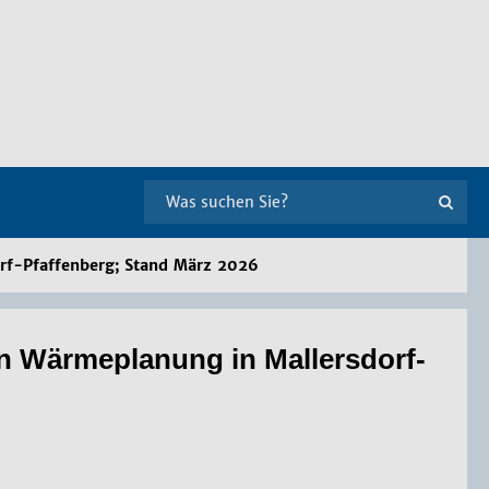
f-Pfaffenberg; Stand März 2026
 Wär­me­pla­nung in Mal­lers­dorf-