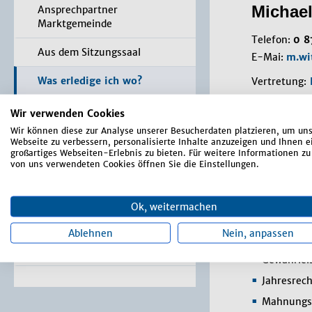
Michae
Ansprechpartner
Marktgemeinde
Telefon:
0 8
Aus dem Sitzungssaal
E-Mai:
m.wi
Was erledige ich wo?
Vertretung:
Dienstzeiten
Bürger-Service-Portal /
Wir verwenden Cookies
Online Anträge
Dienstag 08
Wir können diese zur Analyse unserer Besucherdaten platzieren, um un
Mittwoch 08
Webseite zu verbessern, personalisierte Inhalte anzuzeigen und Ihnen e
Formulare
großartiges Webseiten-Erlebnis zu bieten. Für weitere Informationen zu
Donnerstag 0
von uns verwendeten Cookies öffnen Sie die Einstellungen.
Freitag 08.0
Satzungen, Verordnungen,
Richtlinien
Aufgab
Ok, weitermachen
Markt-Rundschau
Ablehnen
Nein, anpassen
Einzug Ge
Terminal / App
Gewährlei
Jahresrec
Mahnungs-