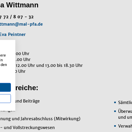
la Wittmann
7 72 / 8 07 - 32
ttmann@mal-pfa.de
Eva Peintner
:
.00 - 12.00 Uhr
sere
.00 - 12.00 Uhr
in
 den
8.00 - 12.00 Uhr und 13.00 bis 18.30 Uhr
0 - 12.00 Uhr
enbereiche:
bühren und Beiträge
Sämtl
stungen
Überwa
und u
hnung und Jahresabschluss (Mitwirkung)
Verwa
 und Vollstreckungswesen