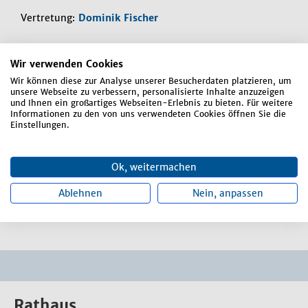
Vertretung:
Dominik Fischer
Aufgabenbereiche:
Wir verwenden Cookies
Betrieb der Kläranlagen in Ettersdorf und
Wir können diese zur Analyse unserer Besucherdaten platzieren, um
unsere Webseite zu verbessern, personalisierte Inhalte anzuzeigen
Upfkofen
und Ihnen ein großartiges Webseiten-Erlebnis zu bieten. Für weitere
Informationen zu den von uns verwendeten Cookies öffnen Sie die
Betrieb und Überwachung des gesamten
Einstellungen.
Abwassersystems
Kanalbaustellen
Ok, weitermachen
Kanalreinigung und -unterhaltung
Kanalsanierung und -hausanschlüsse
Ablehnen
Nein, anpassen
Überwachung Starkverschmutzer
Rathaus