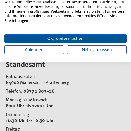
Wir können diese zur Analyse unserer Besucherdaten platzieren, um
unsere Webseite zu verbessern, personalisierte Inhalte anzuzeigen
Öffnungszeiten
und Ihnen ein großartiges Webseiten-Erlebnis zu bieten. Für weitere
Informationen zu den von uns verwendeten Cookies öffnen Sie die
Einstellungen.
Montag bis Freitag
8:00 Uhr
bis
12:00 Uhr
Donnerstag
Ok, weitermachen
13:00 Uhr
bis
18:30 Uhr
Ablehnen
Nein, anpassen
Standesamt
Rathausplatz 1
84066 Mallersdorf-Pfaffenberg
Telefon:
08772 807-26
Montag bis Mittwoch
8:00 Uhr
bis
12:00 Uhr
Donnerstag
16:30 Uhr
bis
18:30 Uhr
Freitag