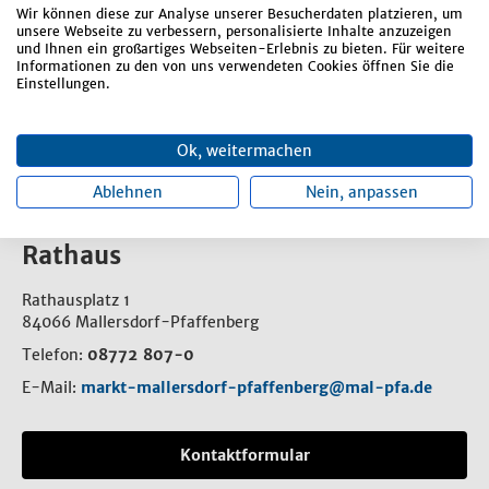
Wasserbau und Wasserrecht
Wir können diese zur Analyse unserer Besucherdaten platzieren, um
unsere Webseite zu verbessern, personalisierte Inhalte anzuzeigen
Widersprüche Kanalherstellungsbeiträge
und Ihnen ein großartiges Webseiten-Erlebnis zu bieten. Für weitere
Informationen zu den von uns verwendeten Cookies öffnen Sie die
Winterdienstverträge
Einstellungen.
Wirtschaftsförderung
Ok, weitermachen
Ablehnen
Nein, anpassen
Rathaus
Rathausplatz 1
84066 Mallersdorf-Pfaffenberg
Telefon:
08772 807-0
E-Mail:
markt-mallersdorf-pfaffenberg@mal-pfa.de
Kontaktformular