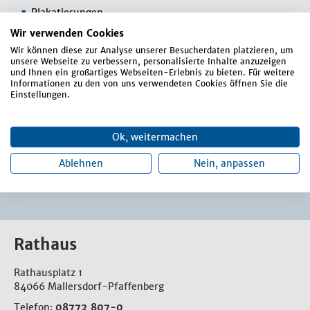
Plakatierungen
Wir verwenden Cookies
Sondernutzung (Straßen und Wege)
Wir können diese zur Analyse unserer Besucherdaten platzieren, um
Straßenbestandsverzeichnis
unsere Webseite zu verbessern, personalisierte Inhalte anzuzeigen
und Ihnen ein großartiges Webseiten-Erlebnis zu bieten. Für weitere
Verkehrsangelegenheiten
Informationen zu den von uns verwendeten Cookies öffnen Sie die
Einstellungen.
Vermessungen (private Anträge und
Liegenschaften) und Datenpflege Kataster
Versorgung Erdgas, Strom und Wasser
Ok, weitermachen
Vorkaufsrechte
Ablehnen
Nein, anpassen
Rathaus
Rathausplatz 1
84066 Mallersdorf-Pfaffenberg
Telefon:
08772 807-0