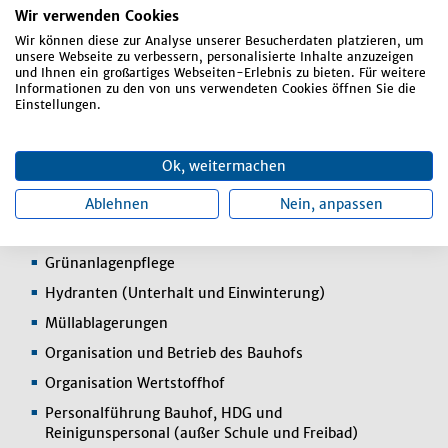
Wir verwenden Cookies
Aufgabenbereiche:
Wir können diese zur Analyse unserer Besucherdaten platzieren, um
unsere Webseite zu verbessern, personalisierte Inhalte anzuzeigen
und Ihnen ein großartiges Webseiten-Erlebnis zu bieten. Für weitere
Baumkontrolle
Informationen zu den von uns verwendeten Cookies öffnen Sie die
Einstellungen.
Frei- und Hallenbad (Unterhalt)
Friedhof (Bewirtschaftung)
Ok, weitermachen
Fuhrpark
Gemeindegebäude (Bauunterhalt)
Ablehnen
Nein, anpassen
Gemeindewald (Bewirtschaftung)
Grünanlagenpflege
Hydranten (Unterhalt und Einwinterung)
Müllablagerungen
Organisation und Betrieb des Bauhofs
Organisation Wertstoffhof
Personalführung Bauhof, HDG und
Reinigunspersonal (außer Schule und Freibad)