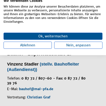
Wir verwenden Cookies
Straßen, Wege, Plätze und Brücken
Wir können diese zur Analyse unserer Besucherdaten platzieren, um
(Bauunterhalt)
unsere Webseite zu verbessern, personalisierte Inhalte anzuzeigen
und Ihnen ein großartiges Webseiten-Erlebnis zu bieten. Für weitere
Straßenreinigung
Informationen zu den von uns verwendeten Cookies öffnen Sie die
Einstellungen.
Verkehrszeichen
Winterdienst
Ok, weitermachen
Ablehnen
Nein, anpassen
Bauhof - Bayerwaldstraße 17
Vinzenz Stadler
(stellv. Bauhofleiter
(Außendienst))
Telefon:
0 87 72 / 807-60 - Fax: 0 87 72 / 80
39 76
E-Mai:
bauhof@mal-pfa.de
Vertretung:
Christian Graf