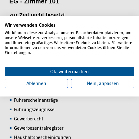
EG - Zimmer 101
zur Zeit nicht besetzt
Telefon:
0 87 72 / 8 07 - 15
Wir verwenden Cookies
Wir können diese zur Analyse unserer Besucherdaten platzieren, um
Vertretung:
Silvia Rauscher
unsere Webseite zu verbessern, personalisierte Inhalte anzuzeigen
und Ihnen ein großartiges Webseiten-Erlebnis zu bieten. Für weitere
Informationen zu den von uns verwendeten Cookies öffnen Sie die
Aufgabenbereiche:
Einstellungen.
An-, Ab- und Ummeldungen
Ok, weitermachen
Auskünfte aus dem Melderegister
Beglaubigungen
Ablehnen
Nein, anpassen
Einwohner-Statistik
Führerscheinanträge
Führungszeugnisse
Gewerberecht
Gewerbezentralregister
Haushaltsbescheinigungen