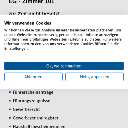
EG - Zimmer 101
zur Zeit nicht besetzt
Telefon:
0 87 72 / 8 07 - 15
Wir verwenden Cookies
Wir können diese zur Analyse unserer Besucherdaten platzieren, um
Vertretung:
Silvia Rauscher
unsere Webseite zu verbessern, personalisierte Inhalte anzuzeigen
und Ihnen ein großartiges Webseiten-Erlebnis zu bieten. Für weitere
Informationen zu den von uns verwendeten Cookies öffnen Sie die
Aufgabenbereiche:
Einstellungen.
An-, Ab- und Ummeldungen
Ok, weitermachen
Auskünfte aus dem Melderegister
Beglaubigungen
Ablehnen
Nein, anpassen
Einwohner-Statistik
Führerscheinanträge
Führungszeugnisse
Gewerberecht
Gewerbezentralregister
Haushaltsbescheinigungen