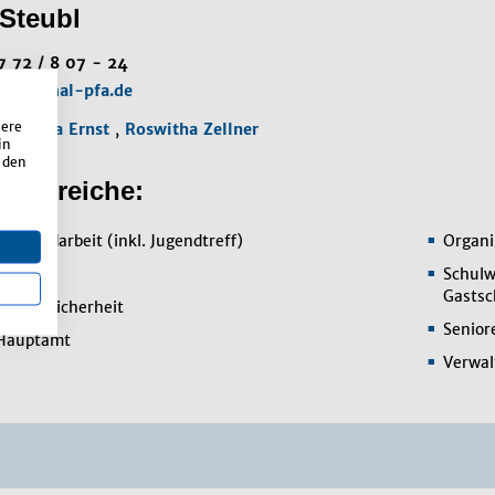
Steubl
7 72 / 8 07 - 24
eubl@mal-pfa.de
sere
Manuela Ernst
,
Roswitha Zellner
in
 den
enbereiche:
 Jugendarbeit (inkl. Jugendtreff)
Organi
altung
Schulw
Gastsc
Arbeitssicherheit
Senior
 Hauptamt
Verwal