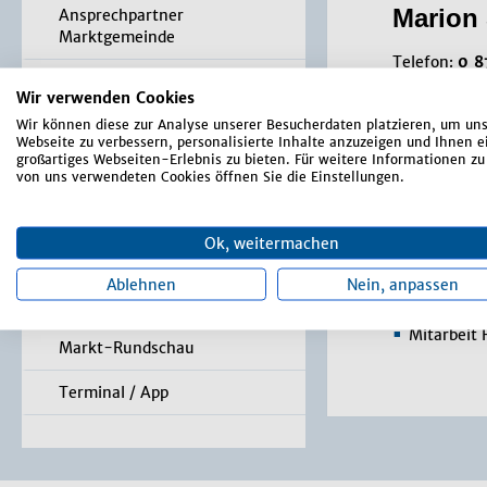
Marion 
Ansprechpartner
Marktgemeinde
Telefon:
0 8
Aus dem Sitzungssaal
E-Mai:
m.st
Wir verwenden Cookies
Wir können diese zur Analyse unserer Besucherdaten platzieren, um un
Was erledige ich wo?
Vertretung:
Webseite zu verbessern, personalisierte Inhalte anzuzeigen und Ihnen e
großartiges Webseiten-Erlebnis zu bieten. Für weitere Informationen zu
Bürger-Service-Portal /
von uns verwendeten Cookies öffnen Sie die Einstellungen.
Aufgab
Online Anträge
Formulare
Kinder und
Ok, weitermachen
Lohnbuchh
Satzungen, Verordnungen,
Ablehnen
Nein, anpassen
Mitarbeit 
Richtlinien
Mitarbeit
Markt-Rundschau
Terminal / App