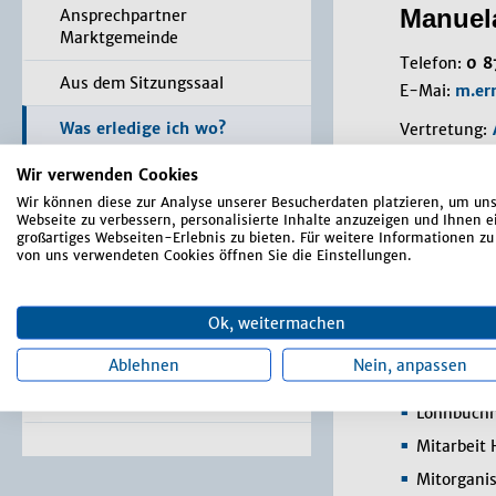
Manuel
Ansprechpartner
Marktgemeinde
Telefon:
0 8
Aus dem Sitzungssaal
E-Mai:
m.er
Was erledige ich wo?
Vertretung:
Dienstzeiten
Wir verwenden Cookies
Bürger-Service-Portal /
Online Anträge
Montag 08.0
Wir können diese zur Analyse unserer Besucherdaten platzieren, um un
Webseite zu verbessern, personalisierte Inhalte anzuzeigen und Ihnen e
Dienstag 08.
großartiges Webseiten-Erlebnis zu bieten. Für weitere Informationen zu
Formulare
Mittwoch 08
von uns verwendeten Cookies öffnen Sie die Einstellungen.
Donnerstag 0
Satzungen, Verordnungen,
Richtlinien
Ok, weitermachen
Aufgab
Markt-Rundschau
Ablehnen
Nein, anpassen
Dokumenta
Terminal / App
Lohnbuchh
Mitarbeit
Mitorgani