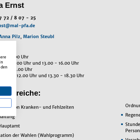
a Ernst
7 72 / 8 07 - 25
nst@mal-pfa.de
Anna Pilz
,
Marion Steubl
:
0 - 12.00 Uhr
sere
in
00 - 12.00 Uhr und 13.00 - 16.00 Uhr
 den
.00 - 12.00 Uhr
8.00 - 12.00 Uhr und 13.30 - 18.30 Uhr
enbereiche:
Ordnun
tion von Kranken- und Fehlzeiten
Regene
altung
Stunde
 Hauptamt
Person
sation der Wahlen (Wahlprogramm)