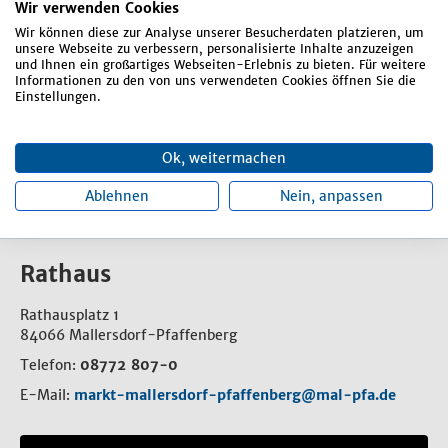
Wir verwenden Cookies
Landkreiszehnerkarte
Wir können diese zur Analyse unserer Besucherdaten platzieren, um
Mitarbeit Kämmerei
unsere Webseite zu verbessern, personalisierte Inhalte anzuzeigen
und Ihnen ein großartiges Webseiten-Erlebnis zu bieten. Für weitere
Senioren-Mobility und Jugendtaxi-Schecks
Informationen zu den von uns verwendeten Cookies öffnen Sie die
Einstellungen.
Statistik Verbrauchsgebühren
Vollzug § 2 b UStG
Ok, weitermachen
Ablehnen
Nein, anpassen
Rathaus
Rathausplatz 1
84066 Mallersdorf-Pfaffenberg
Telefon:
08772 807-0
E-Mail:
markt-mallersdorf-pfaffenberg@mal-pfa.de