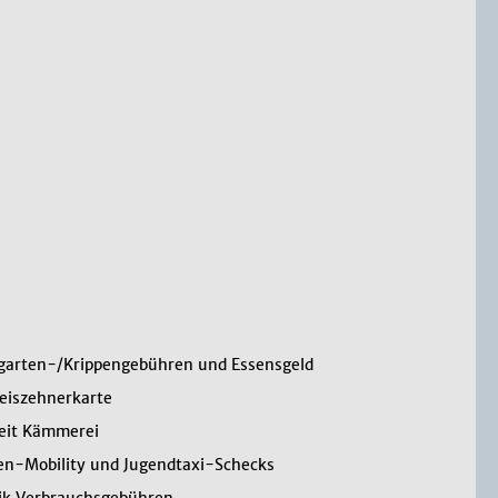
garten-/Krippengebühren und Essensgeld
eiszehnerkarte
eit Kämmerei
en-Mobility und Jugendtaxi-Schecks