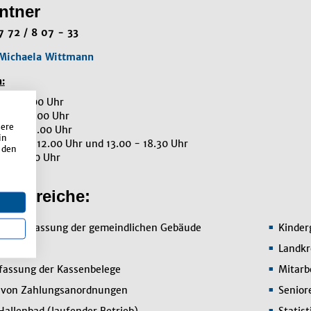
ntner
7 72 / 8 07 - 33
Michaela Wittmann
:
0 - 12.00 Uhr
00 - 12.00 Uhr
sere
.00 - 12.00 Uhr
in
8.00 - 12.00 Uhr und 13.00 - 18.30 Uhr
 den
0 - 12.00 Uhr
enbereiche:
ostenerfassung der gemeindlichen Gebäude
Kinder
Landkr
rfassung der Kassenbelege
Mitarb
g von Zahlungsanordnungen
Senior