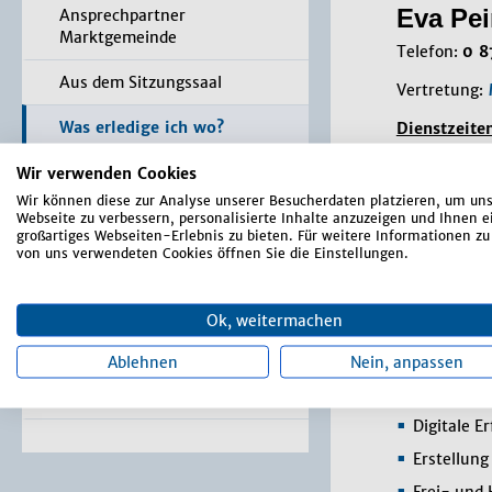
Eva Pei
Ansprechpartner
Marktgemeinde
Telefon:
0 8
Aus dem Sitzungssaal
Vertretung:
Was erledige ich wo?
Dienstzeiten
Montag 08.0
Wir verwenden Cookies
Bürger-Service-Portal /
Dienstag 08.
Online Anträge
Wir können diese zur Analyse unserer Besucherdaten platzieren, um un
Mittwoch 08
Webseite zu verbessern, personalisierte Inhalte anzuzeigen und Ihnen e
Donnerstag 0
großartiges Webseiten-Erlebnis zu bieten. Für weitere Informationen zu
Formulare
Freitag 08.0
von uns verwendeten Cookies öffnen Sie die Einstellungen.
Satzungen, Verordnungen,
Aufgab
Richtlinien
Ok, weitermachen
Markt-Rundschau
Betriebsk
Ablehnen
Nein, anpassen
Bürgerbus
Terminal / App
Digitale E
Erstellun