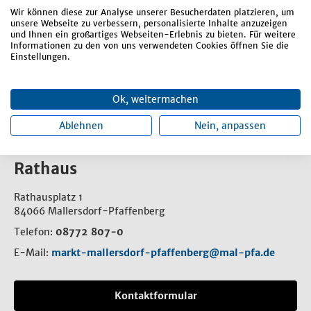
Mitarbeit Kämmerei
Wir können diese zur Analyse unserer Besucherdaten platzieren, um
unsere Webseite zu verbessern, personalisierte Inhalte anzuzeigen
Senioren-Mobility und Jugendtaxi-Schecks
und Ihnen ein großartiges Webseiten-Erlebnis zu bieten. Für weitere
Informationen zu den von uns verwendeten Cookies öffnen Sie die
Statistik Verbrauchsgebühren
Einstellungen.
Vollzug § 2 b UStG
Ok, weitermachen
Ablehnen
Nein, anpassen
Rathaus
Rathausplatz 1
84066 Mallersdorf-Pfaffenberg
Telefon:
08772 807-0
E-Mail:
markt-mallersdorf-pfaffenberg@mal-pfa.de
Kontaktformular