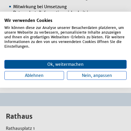
Mitwirkung bei Umsetzung
Datenschutz/Informationssicherheit in
Zusammenarbeit mit dem externen DSB/ISB
Wir verwenden Cookies
Photovoltaikanlagenbetrieb
Wir können diese zur Analyse unserer Besucherdaten platzieren, um
unsere Webseite zu verbessern, personalisierte Inhalte anzuzeigen
Schülerbeförderung
und Ihnen ein großartiges Webseiten-Erlebnis zu bieten. Für weitere
Informationen zu den von uns verwendeten Cookies öffnen Sie die
Schulwesen (Abrechnungen, Zuschüsse und
Einstellungen.
Gastschulbeiträge)
Spendenbescheinigungen
Ok, weitermachen
Umsetzung des neuen § 2 b UStG
Ablehnen
Nein, anpassen
Versicherungen
Rathaus
Rathausplatz 1