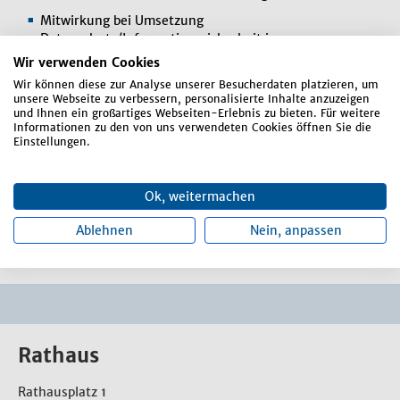
Mitwirkung bei Umsetzung
Datenschutz/Informationssicherheit in
Zusammenarbeit mit dem externen DSB/ISB
Wir verwenden Cookies
Photovoltaikanlagenbetrieb
Wir können diese zur Analyse unserer Besucherdaten platzieren, um
unsere Webseite zu verbessern, personalisierte Inhalte anzuzeigen
Schülerbeförderung
und Ihnen ein großartiges Webseiten-Erlebnis zu bieten. Für weitere
Informationen zu den von uns verwendeten Cookies öffnen Sie die
Schulwesen (Abrechnungen, Zuschüsse und
Einstellungen.
Gastschulbeiträge)
Spendenbescheinigungen
Ok, weitermachen
Umsetzung des neuen § 2 b UStG
Ablehnen
Nein, anpassen
Versicherungen
Rathaus
Rathausplatz 1