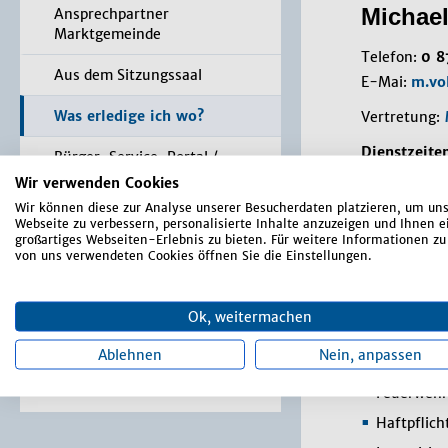
Michael
Ansprechpartner
Marktgemeinde
Telefon:
0 8
Aus dem Sitzungssaal
E-Mai:
m.vo
Was erledige ich wo?
Vertretung:
Dienstzeiten
Bürger-Service-Portal /
Online Anträge
Wir verwenden Cookies
Montag bis F
Wir können diese zur Analyse unserer Besucherdaten platzieren, um un
Formulare
Webseite zu verbessern, personalisierte Inhalte anzuzeigen und Ihnen e
Aufgab
großartiges Webseiten-Erlebnis zu bieten. Für weitere Informationen zu
von uns verwendeten Cookies öffnen Sie die Einstellungen.
Satzungen, Verordnungen,
Richtlinien
Aufstellu
(Mitwirku
Ok, weitermachen
Markt-Rundschau
Bürgschaf
Ablehnen
Nein, anpassen
Terminal / App
Dienstunfä
Feuerwehr
Haftpflic