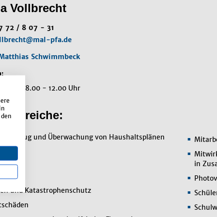
a Vollbrecht
7 72 / 8 07 - 31
llbrecht@mal-pfa.de
Matthias Schwimmbeck
:
reitag 08.00 - 12.00 Uhr
sere
in
enbereiche:
 den
ng, Vollzug und Überwachung von Haushaltsplänen
Mitarb
ng)
Mitwir
ten
in Zus
lle
Photov
en und Katastrophenschutz
Schüle
htschäden
Schulw