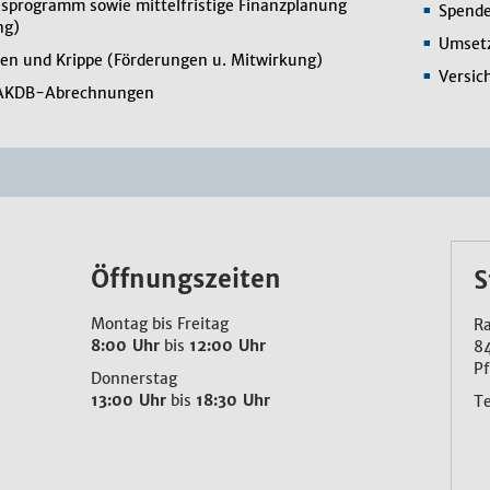
nsprogramm sowie mittelfristige Finanzplanung
Spend
ng)
Umsetz
en und Krippe (Förderungen u. Mitwirkung)
Versic
 AKDB-Abrechnungen
Öffnungszeiten
S
Montag bis Freitag
Ra
8:00 Uhr
bis
12:00 Uhr
8
Pf
Donnerstag
13:00 Uhr
bis
18:30 Uhr
T