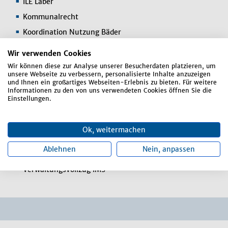
ILE Laber
Kommunalrecht
Koordination Nutzung Bäder
LoB
Wir verwenden Cookies
Marktfestsetzungen
Wir können diese zur Analyse unserer Besucherdaten platzieren, um
unsere Webseite zu verbessern, personalisierte Inhalte anzuzeigen
Öffentliche Veranstaltungen
und Ihnen ein großartiges Webseiten-Erlebnis zu bieten. Für weitere
Informationen zu den von uns verwendeten Cookies öffnen Sie die
Organisation der Wahlen
Einstellungen.
Personalleitung
Schöffenangelegenheiten
Ok, weitermachen
Stellenbeschreibungen und -bewertungen
Ablehnen
Nein, anpassen
Umsetzung der Tarifverträge
Verwaltungsvollzug IMS