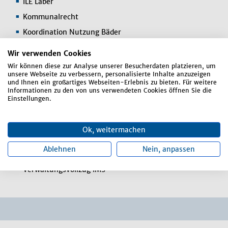
ILE Laber
Kommunalrecht
Koordination Nutzung Bäder
LoB
Wir verwenden Cookies
Marktfestsetzungen
Wir können diese zur Analyse unserer Besucherdaten platzieren, um
unsere Webseite zu verbessern, personalisierte Inhalte anzuzeigen
Öffentliche Veranstaltungen
und Ihnen ein großartiges Webseiten-Erlebnis zu bieten. Für weitere
Informationen zu den von uns verwendeten Cookies öffnen Sie die
Organisation der Wahlen
Einstellungen.
Personalleitung
Schöffenangelegenheiten
Ok, weitermachen
Stellenbeschreibungen und -bewertungen
Ablehnen
Nein, anpassen
Umsetzung der Tarifverträge
Verwaltungsvollzug IMS