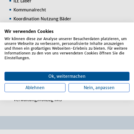
ILE Laber
Kommunalrecht
Koordination Nutzung Bäder
LoB
Wir verwenden Cookies
Marktfestsetzungen
Wir können diese zur Analyse unserer Besucherdaten platzieren, um
unsere Webseite zu verbessern, personalisierte Inhalte anzuzeigen
Öffentliche Veranstaltungen
und Ihnen ein großartiges Webseiten-Erlebnis zu bieten. Für weitere
Informationen zu den von uns verwendeten Cookies öffnen Sie die
Organisation der Wahlen
Einstellungen.
Personalleitung
Schöffenangelegenheiten
Ok, weitermachen
Stellenbeschreibungen und -bewertungen
Ablehnen
Nein, anpassen
Umsetzung der Tarifverträge
Verwaltungsvollzug IMS