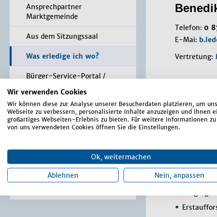
Benedik
Ansprechpartner
Marktgemeinde
Telefon:
0 8
Aus dem Sitzungssaal
E-Mai:
b.le
Was erledige ich wo?
Vertretung:
Bürger-Service-Portal /
Aufgab
Online Anträge
Wir verwenden Cookies
Wir können diese zur Analyse unserer Besucherdaten platzieren, um un
Formulare
Altersgeld
Webseite zu verbessern, personalisierte Inhalte anzuzeigen und Ihnen e
großartiges Webseiten-Erlebnis zu bieten. Für weitere Informationen zu
Amtshilfe
Satzungen, Verordnungen,
von uns verwendeten Cookies öffnen Sie die Einstellungen.
Asyl
Richtlinien
Berufsgen
Markt-Rundschau
Ok, weitermachen
Betreuun
Terminal / App
Ablehnen
Nein, anpassen
Biberschä
Bürgergel
Erstauffo