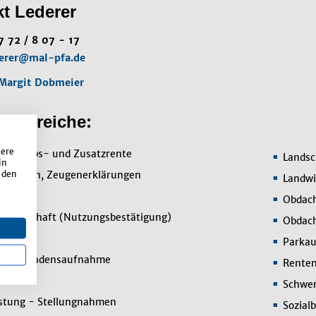
t Lederer
7 72 / 8 07 - 17
derer@mal-pfa.de
Margit Dobmeier
enbereiche:
sere
, Betriebs- und Zusatzrente
Landsc
in
 den
ersuchen, Zeugenerklärungen
Landwir
Obdach
ossenschaft (Nutzungsbestätigung)
Obdach
gen
Parkau
den Schadensaufnahme
Renten
d
Schwer
rstung - Stellungnahmen
Sozial