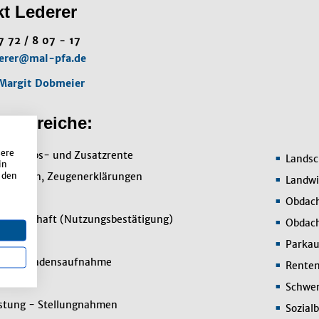
t Lederer
7 72 / 8 07 - 17
derer@mal-pfa.de
Margit Dobmeier
enbereiche:
sere
, Betriebs- und Zusatzrente
Landsc
in
 den
ersuchen, Zeugenerklärungen
Landwir
Obdach
ossenschaft (Nutzungsbestätigung)
Obdach
gen
Parkau
den Schadensaufnahme
Renten
d
Schwer
rstung - Stellungnahmen
Sozial