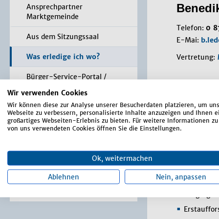
Benedik
Ansprechpartner
Marktgemeinde
Telefon:
0 8
Aus dem Sitzungssaal
E-Mai:
b.le
Was erledige ich wo?
Vertretung:
Bürger-Service-Portal /
Aufgab
Online Anträge
Wir verwenden Cookies
Wir können diese zur Analyse unserer Besucherdaten platzieren, um un
Formulare
Altersgeld
Webseite zu verbessern, personalisierte Inhalte anzuzeigen und Ihnen e
großartiges Webseiten-Erlebnis zu bieten. Für weitere Informationen zu
Amtshilfe
Satzungen, Verordnungen,
von uns verwendeten Cookies öffnen Sie die Einstellungen.
Asyl
Richtlinien
Berufsgen
Markt-Rundschau
Ok, weitermachen
Betreuun
Terminal / App
Ablehnen
Nein, anpassen
Biberschä
Bürgergel
Erstauffo