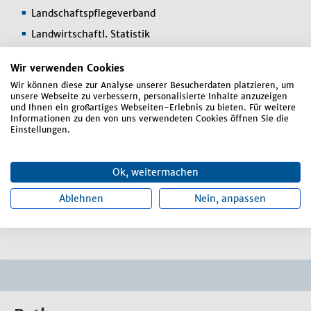
Landschaftspflegeverband
Landwirtschaftl. Statistik
Obdachlosenunterkunft
Wir verwenden Cookies
Obdachlosigkeit, Wohnungszuweisung
Wir können diese zur Analyse unserer Besucherdaten platzieren, um
Parkausweise
unsere Webseite zu verbessern, personalisierte Inhalte anzuzeigen
und Ihnen ein großartiges Webseiten-Erlebnis zu bieten. Für weitere
Rentenauskünfte, Rentenberatung
Informationen zu den von uns verwendeten Cookies öffnen Sie die
Einstellungen.
Schwerbehinderte
Sozialbestattungen
Ok, weitermachen
Sozialhilfeanträge
Ablehnen
Nein, anpassen
Unfallanzeigen (Landwirtschaft)
Wildschaden (Vorverfahren)