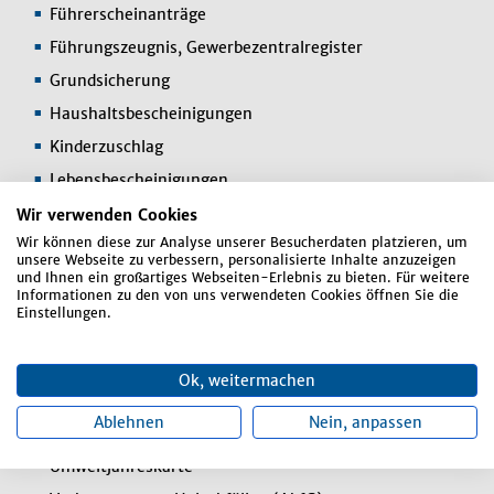
Führerscheinanträge
Führungszeugnis, Gewerbezentralregister
Grundsicherung
Haushaltsbescheinigungen
Kinderzuschlag
Lebensbescheinigungen
Meldebescheinigungen
Wir verwenden Cookies
Wir können diese zur Analyse unserer Besucherdaten platzieren, um
Mitarbeit im Aufgabenbereich von H. Barth
unsere Webseite zu verbessern, personalisierte Inhalte anzuzeigen
Rundfunkgebührenbefreiung
und Ihnen ein großartiges Webseiten-Erlebnis zu bieten. Für weitere
Informationen zu den von uns verwendeten Cookies öffnen Sie die
Schlüsselverwaltung außer HDG, Schule und
Einstellungen.
elekr. Schließsysteme
Tafelberechtigungen (Anlaufstelle)
Ok, weitermachen
Telefonsozialtarif
Ablehnen
Nein, anpassen
Telefonzentrale
Umweltjahreskarte