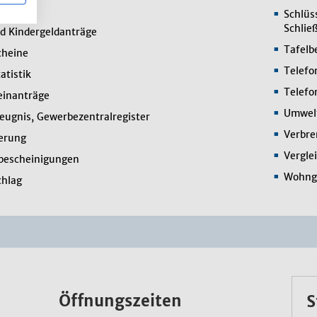
ungen
Schlüs
Schlie
d Kindergeldanträge
Tafelb
cheine
Telefon
atistik
Telefo
einanträge
Umwelt
eugnis, Gewerbezentralregister
Verbre
erung
Vergle
bescheinigungen
Wohng
chlag
Öffnungszeiten
S