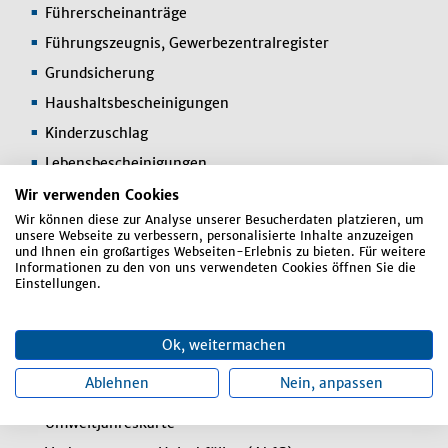
Führerscheinanträge
Führungszeugnis, Gewerbezentralregister
Grundsicherung
Haushaltsbescheinigungen
Kinderzuschlag
Lebensbescheinigungen
Meldebescheinigungen
Wir verwenden Cookies
Wir können diese zur Analyse unserer Besucherdaten platzieren, um
Mitarbeit im Aufgabenbereich von H. Barth
unsere Webseite zu verbessern, personalisierte Inhalte anzuzeigen
Rundfunkgebührenbefreiung
und Ihnen ein großartiges Webseiten-Erlebnis zu bieten. Für weitere
Informationen zu den von uns verwendeten Cookies öffnen Sie die
Schlüsselverwaltung außer HDG, Schule und
Einstellungen.
elekr. Schließsysteme
Tafelberechtigungen (Anlaufstelle)
Ok, weitermachen
Telefonsozialtarif
Ablehnen
Nein, anpassen
Telefonzentrale
Umweltjahreskarte